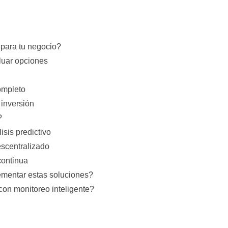
para tu negocio?
luar opciones
ompleto
 inversión
?
isis predictivo
scentralizado
continua
mentar estas soluciones?
 con monitoreo inteligente?