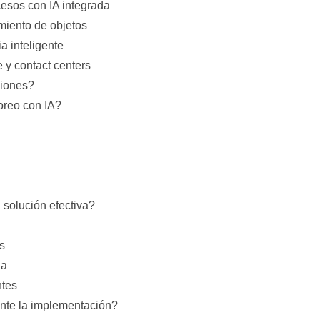
esos con IA integrada
imiento de objetos
a inteligente
e y contact centers
ciones?
oreo con IA?
solución efectiva?
s
da
ntes
nte la implementación?