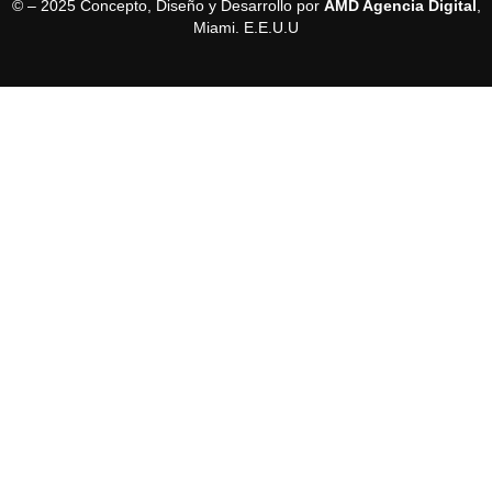
© – 2025 Concepto, Diseño y Desarrollo por
AMD Agencia Digital
,
Miami. E.E.U.U