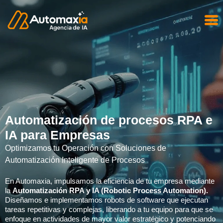
Automatización de procesos RPA e
IA para Empresas
Optimizamos tu Operación con Soluciones de
Automatización Inteligente de Procesos
En Automaxia, impulsamos la eficiencia de tu empresa mediante
la
Automatización RPA y IA (Robotic Process Automation).
Diseñamos e implementamos robots de software que ejecutan
tareas repetitivas y complejas, liberando a tu equipo para que se
enfoque en actividades de mayor valor estratégico y potenciando