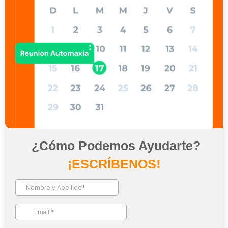
¿Cómo Podemos Ayudarte?
D
é
j
a
n
o
s
t
u
s