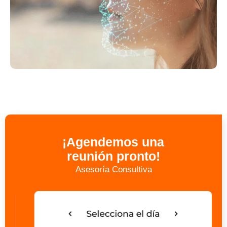
¡Agendemos una
reunión pronto!
Asesoría Consultiva