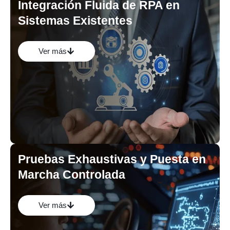
Integración Fluida de RPA en
Sistemas Existentes
Aseguramos que los robots RPA interactúen sin
problemas con tus aplicaciones actuales (ERPs, CRMs,
sistemas legados, hojas de cálculo, etc.).
Ver más
Pruebas Exhaustivas y Puesta en
Marcha Controlada
Validamos el funcionamiento de los robots en entornos de
prueba antes de su despliegue productivo.
Ver más