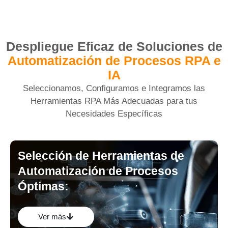
Despliegue Eficaz de Soluciones de
Automatización de Procesos RPA e
IA
Seleccionamos, Configuramos e Integramos las
Herramientas RPA Más Adecuadas para tus
Necesidades Específicas
Selección de Herramientas de
Automatización de Procesos
Óptimas:
Te asesoramos en la elección entre las principales
plataformas de RPA para empresas (ej. UiPath,
Automation Anywhere, Blue Prism, Power Automate),
Ver más
según tus requerimientos y presupuesto.